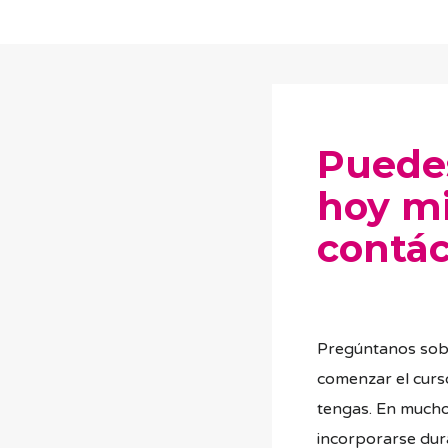
Puede
hoy m
contá
Pregúntanos sob
comenzar el curs
tengas. En mucho
incorporarse dura