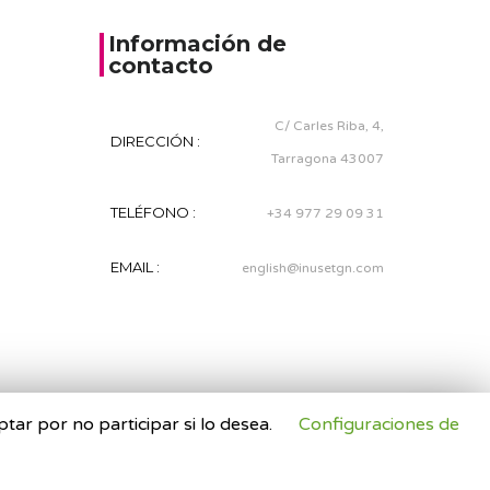
Información de
contacto
C/ Carles Riba, 4,
DIRECCIÓN :
Tarragona 43007
TELÉFONO :
+34 977 29 09 31
EMAIL :
english@inusetgn.com
tar por no participar si lo desea.
Configuraciones de
Aviso legal
Mapa Web