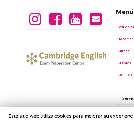
Menú
Test de Ni
Nosotros
Cursos
Clientes
Contacto
Este sitio web utiliza cookies para mejorar su experien
©
2026 IN USE. Academy & Bookstore |
Diseño Web e