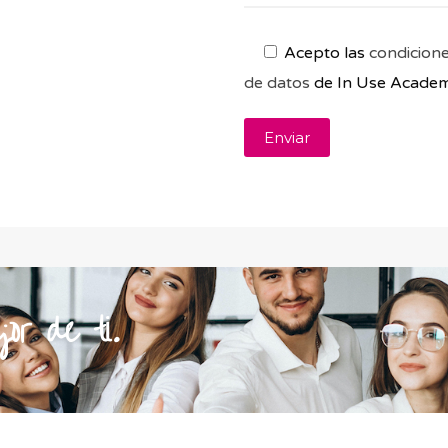
Acepto las
condicion
de datos
de In Use Academ
or de ti.